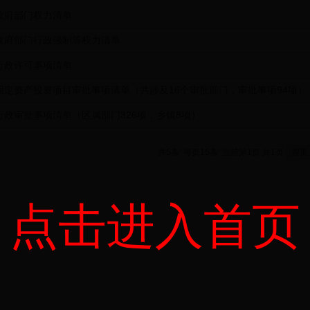
政府部门权力清单
政府部门行政强制等权力清单
行政许可事项清单
固定资产投资项目审批事项清单（共涉及16个审批部门，审批事项94项）
行政审批事项清单（区属部门326项，乡镇8项）
共
5
条 每页15条 当前第
1
页 共
1
页
首页
点击进入首页