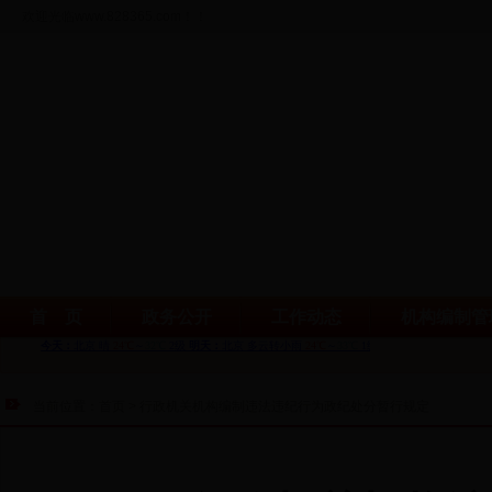
欢迎光临www.828365.com！！
首 页
政务公开
工作动态
机构编制管
当前位置：首页 >
行政机关机构编制违法违纪行为政纪处分暂行规定