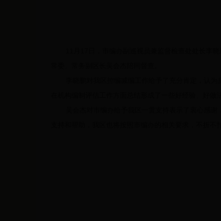
11月17日，市编办副巡视员兼监督检查处处长
常委、常务副区长吴会杰陪同督查。
李晓鹏对我区控编减编工作给予了充分肯定，认为
在机构编制评估工作方面总结形成了一些好经验、好做
吴会杰对市编办给予我区一贯支持表示了衷心感谢
支持和帮助，我区也将按照市编办的相关要求，不折不