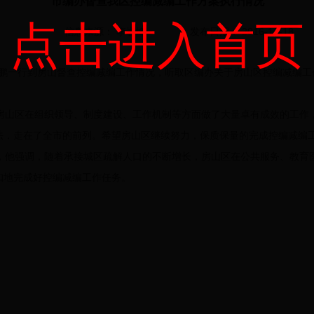
市编办督查我区控编减编工作方案执行情况
点击进入首页
信息来源： 李岩峰
发布日期： 2016-11-18
李晓鹏一行到房山督查控编减编工作情况，听取区编办关于房山区控编减编
房山区在组织领导、制度建设、工作机制等方面做了大量卓有成效的工作
法，走在了全市的前列。希望房山区继续努力，保质保量的完成控编减编
，他强调，随着承接城区疏解人口的不断增长，房山区在公共服务、教育
扣地完成好控编减编工作任务。