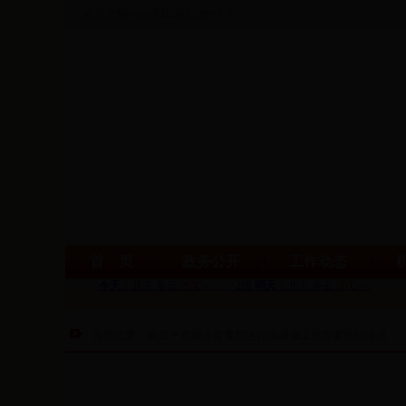
欢迎光临www.828365.com！！
首 页
政务公开
工作动态
当前位置：首页 >
市编办督查我区控编减编工作方案执行情况